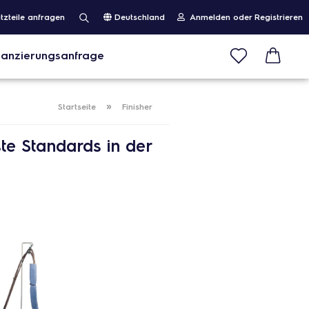
tzteile anfragen
Deutschland
Anmelden oder Registrieren
nanzierungsanfrage
Suche...
land
E-Mail
»
Startseite
Finisher
Passwort
ste Standards in der
SCANDO® PROFICLUB Mitglied
werden oder Gastzugang erstellen
Passwort vergessen?