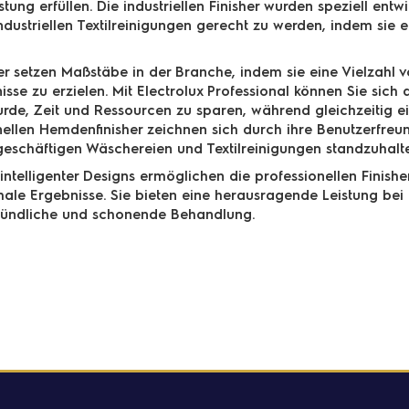
istung erfüllen. Die industriellen Finisher wurden speziell en
ustriellen Textilreinigungen gerecht zu werden, indem sie ei
er setzen Maßstäbe in der Branche, indem sie eine Vielzahl vo
e zu erzielen. Mit Electrolux Professional können Sie sich a
wurde, Zeit und Ressourcen zu sparen, während gleichzeitig 
onellen Hemdenfinisher zeichnen sich durch ihre Benutzerfreu
geschäftigen Wäschereien und Textilreinigungen standzuhalt
ntelligenter Designs ermöglichen die professionellen Finisher
imale Ergebnisse. Sie bieten eine herausragende Leistung b
gründliche und schonende Behandlung.