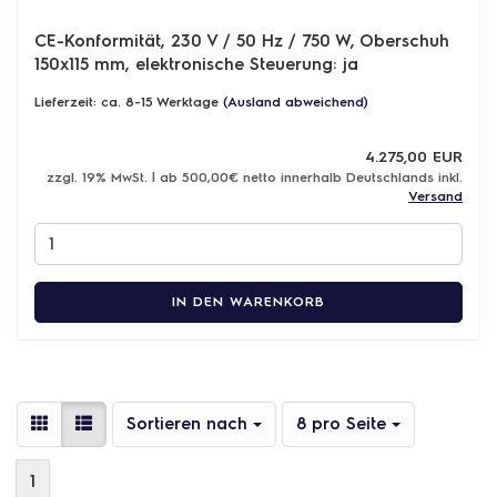
CE-Konformität,
230 V / 50 Hz / 750 W, Oberschuh
150x115 mm, elektronische Steuerung: ja
Lieferzeit: ca. 8-15 Werktage
(Ausland abweichend)
4.275,00 EUR
zzgl. 19% MwSt. | ab 500,00€ netto innerhalb Deutschlands inkl.
Versand
IN DEN WARENKORB
Sortieren nach
pro Seite
Sortieren nach
8 pro Seite
1