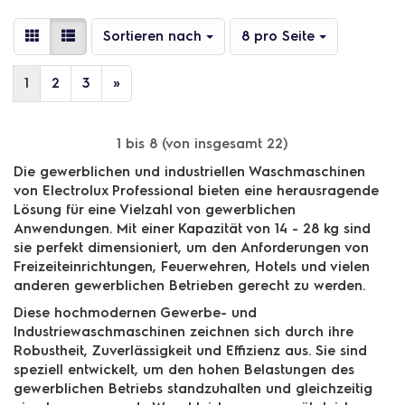
Sortieren nach
pro Seite
Sortieren nach
8 pro Seite
1
2
3
»
1
bis
8
(von insgesamt
22
)
Die gewerblichen und industriellen Waschmaschinen
von Electrolux Professional bieten eine herausragende
Lösung für eine Vielzahl von gewerblichen
Anwendungen. Mit einer Kapazität von 14 - 28 kg sind
sie perfekt dimensioniert, um den Anforderungen von
Freizeiteinrichtungen, Feuerwehren, Hotels und vielen
anderen gewerblichen Betrieben gerecht zu werden.
Diese hochmodernen Gewerbe- und
Industriewaschmaschinen zeichnen sich durch ihre
Robustheit, Zuverlässigkeit und Effizienz aus. Sie sind
speziell entwickelt, um den hohen Belastungen des
gewerblichen Betriebs standzuhalten und gleichzeitig