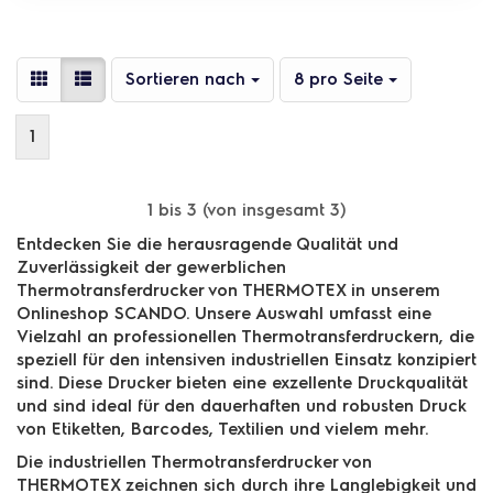
Sortieren nach
pro Seite
Sortieren nach
8 pro Seite
1
1
bis
3
(von insgesamt
3
)
Entdecken Sie die herausragende Qualität und
Zuverlässigkeit der gewerblichen
Thermotransferdrucker von THERMOTEX in unserem
Onlineshop SCANDO. Unsere Auswahl umfasst eine
Vielzahl an professionellen Thermotransferdruckern, die
speziell für den intensiven industriellen Einsatz konzipiert
sind. Diese Drucker bieten eine exzellente Druckqualität
und sind ideal für den dauerhaften und robusten Druck
von Etiketten, Barcodes, Textilien und vielem mehr.
Die industriellen Thermotransferdrucker von
THERMOTEX zeichnen sich durch ihre Langlebigkeit und