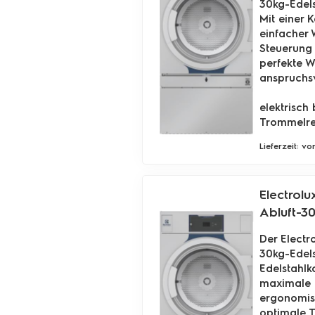
30kg-Edels
Mit einer 
einfacher 
Steuerung 
perfekte W
anspruchs
elektrisc
Trommelrev
Lieferzeit: v
Electrolu
Abluft-3
Der Electr
30kg-Edels
Edelstahlk
maximale E
ergonomis
optimale T