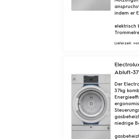
anspruchsv
indem er E
elektrisch
Trommelrev
Lieferzeit: v
Electrolu
Abluft-3
Der Electr
37kg kombi
Energieeff
ergonomisc
Steuerungs
gasbeheizt
niedrige B
gasbeheizt