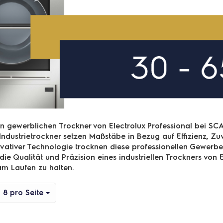
en gewerblichen Trockner von Electrolux Professional bei SC
Industrietrockner setzen Maßstäbe in Bezug auf Effizienz, Zu
ovativer Technologie trocknen diese professionellen Gewerb
die Qualität und Präzision eines industriellen Trockners von 
am Laufen zu halten.
pro Seite
8 pro Seite