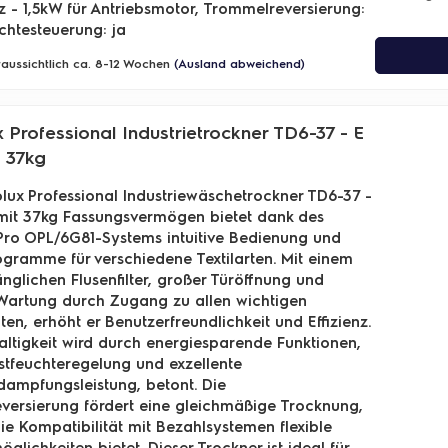
 - 1,5kW für Antriebsmotor, Trommelreversierung:
uchtesteuerung: ja
oraussichtlich ca. 8-12 Wochen
(Ausland abweichend)
x Professional Industrietrockner TD6-37 - E
- 37kg
olux Professional Industriewäschetrockner TD6-37 -
 mit 37kg Fassungsvermögen bietet dank des
ro OPL/6G81-Systems intuitive Bedienung und
rogramme für verschiedene Textilarten. Mit einem
änglichen Flusenfilter, großer Türöffnung und
Wartung durch Zugang zu allen wichtigen
n, erhöht er Benutzerfreundlichkeit und Effizienz.
ltigkeit wird durch energiesparende Funktionen,
stfeuchteregelung und exzellente
ampfungsleistung, betont. Die
ersierung fördert eine gleichmäßige Trocknung,
e Kompatibilität mit Bezahlsystemen flexible
glichkeiten bietet. Dieser Trockner ist ideal für