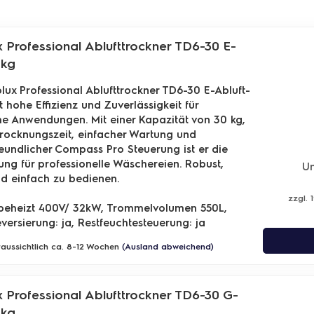
x Professional Ablufttrockner TD6-30 E-
0kg
olux Professional Ablufttrockner TD6-30 E-Abluft-
t hohe Effizienz und Zuverlässigkeit für
e Anwendungen. Mit einer Kapazität von 30 kg,
Trocknungszeit, einfacher Wartung und
eundlicher Compass Pro Steuerung ist er die
ung für professionelle Wäschereien. Robust,
Un
und einfach zu bedienen.
zzgl. 
h beheizt 400V/ 32kW, Trommelvolumen 550L,
ersierung: ja, Restfeuchtesteuerung: ja
oraussichtlich ca. 8-12 Wochen
(Ausland abweichend)
x Professional Ablufttrockner TD6-30 G-
0kg