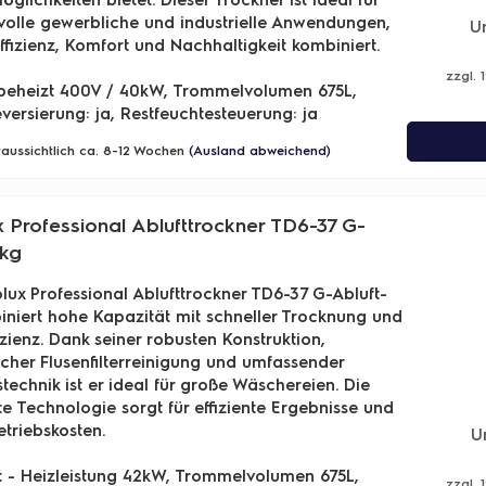
olle gewerbliche und industrielle Anwendungen,
U
ffizienz, Komfort und Nachhaltigkeit kombiniert.
zzgl. 
 beheizt 400V / 40kW, Trommelvolumen 675L,
ersierung: ja, Restfeuchtesteuerung: ja
oraussichtlich ca. 8-12 Wochen
(Ausland abweichend)
x Professional Ablufttrockner TD6-37 G-
7kg
olux Professional Ablufttrockner TD6-37 G-Abluft-
niert hohe Kapazität mit schneller Trocknung und
izienz. Dank seiner robusten Konstruktion,
her Flusenfilterreinigung und umfassender
technik ist er ideal für große Wäschereien. Die
e Technologie sorgt für effiziente Ergebnisse und
etriebskosten.
U
 - Heizleistung 42kW, Trommelvolumen 675L,
zzgl. 