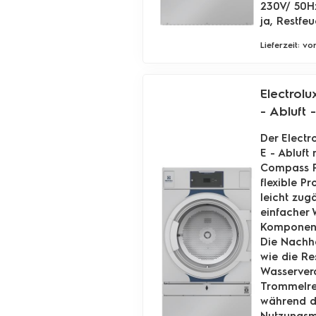
230V/ 50Hz
ja, Restfe
Lieferzeit: v
Electrolu
- Abluft 
Der Electr
E - Abluft
Compass P
flexible P
leicht zug
einfacher 
Komponente
Die Nachha
wie die Re
Wasserverd
Trommelrev
während di
Nutzungsmö