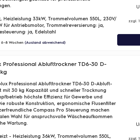
ngen.
U
t, Heizleistung 33kW, Trommelvolumen 550L, 230V/
zzgl. 
W für Antriebsmotor,
Trommelreversierung: ja,
esteuerung: ja, Edelstahl
a. 6-8 Wochen
(Ausland abweichend)
x Professional Ablufttrockner TD6-30 D-
0kg
olux Professional Ablufttrockner TD6-30 D-Abluft-
t mit 30 kg Kapazität und schneller Trocknung
fbetrieb höchste Effizienz für Gewerbe und
 Die robuste Konstruktion, ergonomische Flusenfilter
zerfreundliche Compass Pro Steuerung machen
dealen Wahl für anspruchsvolle Wäscheaufkommen
che Wartung.
U
izt - Heizleistung 36kW, Trommelvolumen 550L,
zzgl. 