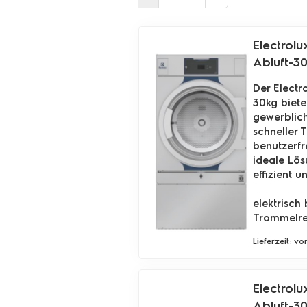
Electrolu
Abluft-3
Der Electr
30kg biete
gewerblich
schneller 
benutzerfr
ideale Lös
effizient 
elektrisc
Trommelrev
Lieferzeit: v
Electrolu
Abluft-3