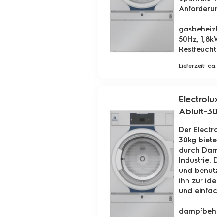
Anforderu
gasbeheiz
50Hz, 1,8k
Restfeucht
Lieferzeit: c
Electrolu
Abluft-3
Der Electr
30kg biete
durch Damp
Industrie.
und benut
ihn zur i
und einfa
dampfbehe