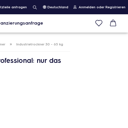
tzteile anfragen
Deutschland
Anmelden oder Registrieren
nanzierungsanfrage
Suche...
land
E-Mail
»
ner
Industrietrockner 30 - 65 kg
Passwort
ofessional: nur das
SCANDO® PROFICLUB Mitglied
werden oder Gastzugang erstellen
Passwort vergessen?