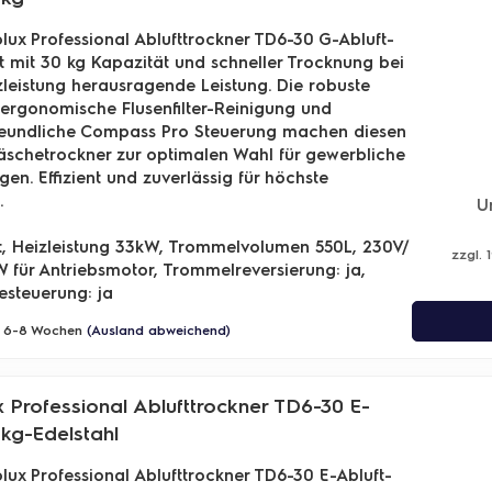
olux Professional Ablufttrockner TD6-30 G-Abluft-
t mit 30 kg Kapazität und schneller Trocknung bei
leistung herausragende Leistung. Die robuste
ergonomische Flusenfilter-Reinigung und
reundliche Compass Pro Steuerung machen diesen
äschetrockner zur optimalen Wahl für gewerbliche
n. Effizient und zuverlässig für höchste
.
U
t, Heizleistung 33kW, Trommelvolumen 550L, 230V/
zzgl. 
W für Antriebsmotor,
Trommelreversierung: ja,
esteuerung: ja
a. 6-8 Wochen
(Ausland abweichend)
x Professional Ablufttrockner TD6-30 E-
0kg-Edelstahl
olux Professional Ablufttrockner TD6-30 E-Abluft-