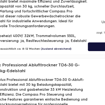
tahl bietet maximale Effizienz und Zuverlässigkeit.
Kapazität von 30 kg, schneller Durchlaufzeit,
Wartung und fortschrittlicher Compass Pro
ist dieser robuste Gewerbewäschetrockner die
ahl für industrielle Anwendungen. Ideal für
U
volle Trocknungsanforderungen.
zzgl. 
h beheizt 400V/ 32kW, Trommelvolumen 550L,
ersierung: ja, Restfeuchtesteuerung: ja, Edelstahl
oraussichtlich ca. 8-12 Wochen
(Ausland abweichend)
x Professional Ablufttrockner TD6-30 G-
0kg-Edelstahl
olux Professional Ablufttrockner TD6-30 G-Abluft-
tahl bietet mit 30 kg Beladungskapazität,
onstruktion und gasbeheizter 33 kW Heizleistung
ffizienz. Die Compass Pro Steuerung und
che Features garantieren einfache Bedienung und
rocknungsergebnisse für professionelle