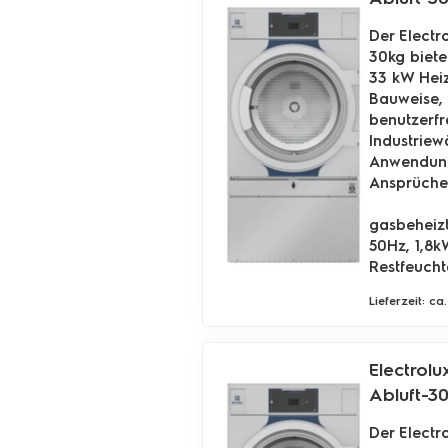
Der Electr
30kg biete
33 kW Heiz
Bauweise, 
benutzerf
Industriew
Anwendunge
Ansprüche
gasbeheiz
50Hz, 1,8k
Restfeucht
Lieferzeit: c
Electrolu
Abluft-3
Der Electr