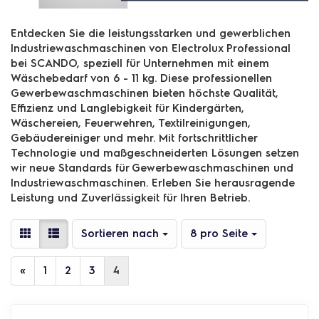
Entdecken Sie die leistungsstarken und gewerblichen
Industriewaschmaschinen von Electrolux Professional
bei SCANDO, speziell für Unternehmen mit einem
Wäschebedarf von 6 - 11 kg. Diese professionellen
Gewerbewaschmaschinen bieten höchste Qualität,
Effizienz und Langlebigkeit für Kindergärten,
Wäschereien, Feuerwehren, Textilreinigungen,
Gebäudereiniger und mehr. Mit fortschrittlicher
Technologie und maßgeschneiderten Lösungen setzen
wir neue Standards für Gewerbewaschmaschinen und
Industriewaschmaschinen. Erleben Sie herausragende
Leistung und Zuverlässigkeit für Ihren Betrieb.
Sortieren nach
pro Seite
Sortieren nach
8 pro Seite
«
1
2
3
4