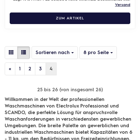
Versand
ZUM ARTIKEL
Sortieren nach
pro Seite
Sortieren nach
8 pro Seite
«
1
2
3
4
25
bis
26
(von insgesamt
26
)
Willkommen in der Welt der professionellen
Waschmaschinen von Electrolux Professional und
SCANDO, die perfekte Lösung für anspruchsvolle
Waschanforderungen in verschiedensten gewerblichen
Umgebungen. Die breite Palette an gewerblichen und
industriellen Waschmaschinen bietet Kapazitäten von 6
- 11 kg, um den Bedürfnissen von Freizeiteinrichtungen,