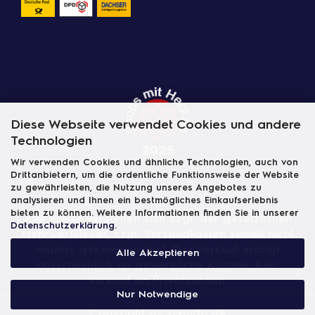
Diese Webseite verwendet Cookies und andere
Technologien
Wir verwenden Cookies und ähnliche Technologien, auch von
Drittanbietern, um die ordentliche Funktionsweise der Website
zu gewährleisten, die Nutzung unseres Angebotes zu
analysieren und Ihnen ein bestmögliches Einkaufserlebnis
bieten zu können. Weitere Informationen finden Sie in unserer
Alle Preise verstehen sich zzgl. der gesetzlichen
Datenschutzerklärung
.
Mehrwertsteuer, zzgl.
Versandkosten
soweit nicht
anders gekennzeichnet. Der Verkauf erfolgt
Alle Akzeptieren
ausschließlich an gewerbliche Kunden. Kein
Verkauf an Privatkunden.
Nur Notwendige
Copyright by scando.de