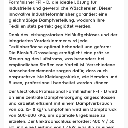
Formfinisher FF1 - D, die ideale Lösung für
industrielle und gewerbliche Wäschereien. Dieser
innovative Industrieformfinisher garantiert eine
gleichmäßige Dampfverteilung, wodurch Ihre
Textilien stets perfekt geglättet werden.
Dank des leistungsstarken Heißluftgebläses und der
integrierten Vorderklammer wird jede
Textiloberfläche optimal behandelt und geformt.
Die Blasluft-Drosselung ermöglicht eine präzise
Steuerung des Luftstroms, was besonders bei
empfindlichen Stoffen von Vorteil ist. Verschiedene
Manschettenelemente sorgen dafür, dass auch
anspruchsvollste Kleidungsstücke, wie Hemden und
Blusen, professionell bearbeitet werden können.
Der Electrolux Professional Formfinisher FF1 - D wird
an eine zentrale Dampfversorgung angeschlossen
und arbeitet effizient mit einem Dampfverbrauch
von ca. 15-18 kg/h. Empfohlen wird ein Dampfdruck
von 500-600 kPa, um optimale Ergebnisse zu
erzielen. Der Elektroanschluss erfordert 400 V / 50
Hz und eine Leistung von 1,7 kW, was ihn zu einem